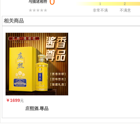
0
与描述相符
非常不满
不满意
相关商品
￥1699
元
庄熙酒.尊品